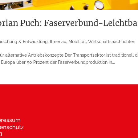
lorian Puch: Faserverbund-Leichtbau
orschung & Entwicklung
,
Ilmenau
,
Mobilität
,
Wirtschaftsnachrichten
r alternative Antriebs­konzepte Der Transportsektor ist traditionell
 Europa über 50 Prozent der Faserverbundproduktion in...
pressum
enschutz
B