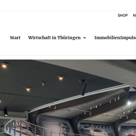
SHOP
N
Start
Wirtschaft in Thüringen
ImmobilienImpuls