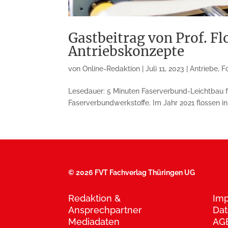
Gastbeitrag von Prof. F
Antriebskonzepte
von
Online-Redaktion
|
Juli 11, 2023
|
Antriebe
,
F
Lesedauer: 5 Minuten Faserverbund-Leichtbau fü
Faserverbundwerkstoffe. Im Jahr 2021 flossen in
©
2026 FVT Fachverlag Thüringen UG
Redaktion &
Im
Ansprechpartner
Dat
Mediadaten
AG