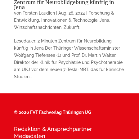
Zentrum für Neurobildgebung künftig in
Jena
von
Torsten Laudien
|
Aug. 28, 2024
|
Forschung &
Entwicklung
,
Innovationen & Technologie
,
Jena
,
Wirtschaftsnachrichten
,
Zukunft
Lesedauer: 2 Minuten Zentrum für Neurobildung
künftig in Jena Der Thüringer Wissenschaftsminister
Wolfgang Tiefensee (l.) und Prof. Dr. Martin Walter,
Direktor der Klinik für Psychiatrie und Psychotherapie
am UKJ vor dem neuen 7-Tesla-MRT, das für klinische
Studien...
©
2026 FVT Fachverlag Thüringen UG
Redaktion & Ansprechpartner
Mediadaten