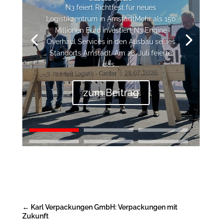
N3 feiert Richtfest für neues
Logistikzentrum in ArnstadtMehr als 150
Millionen Euro investiert N3 Engine
Overhaul Services in den Ausbau seines
Standorts Arnstadt. Am 28. Juli feierte
das...
zum Beitrag
←
Karl Verpackungen GmbH: Verpackungen mit
Zukunft