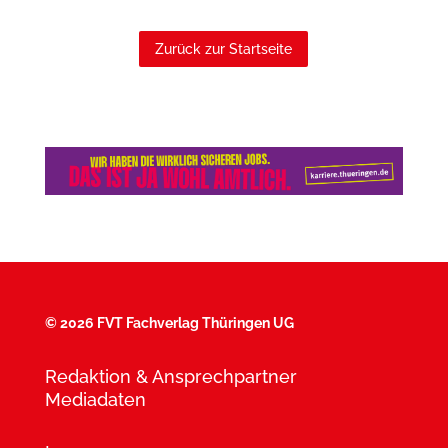
Zurück zur Startseite
©
2026 FVT Fachverlag Thüringen UG
Redaktion & Ansprechpartner
Mediadaten