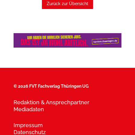
Zurück zur Übersicht
©
2026 FVT Fachverlag Thüringen UG
Redaktion & Ansprechpartner
Mediadaten
Impressum
Datenschutz