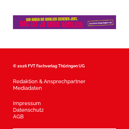
©
2026 FVT Fachverlag Thüringen UG
Redaktion & Ansprechpartner
Mediadaten
Impressum
Datenschutz
AGB