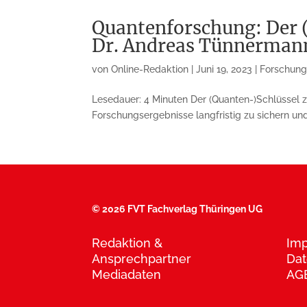
Quantenforschung: Der (
Dr. Andreas Tünnerman
von
Online-Redaktion
|
Juni 19, 2023
|
Forschung
Lesedauer: 4 Minuten Der (Quanten-)Schlüssel
Forschungser­geb­nisse langfristig zu sichern un
©
2026 FVT Fachverlag Thüringen UG
Redaktion &
Im
Ansprechpartner
Dat
Mediadaten
AG