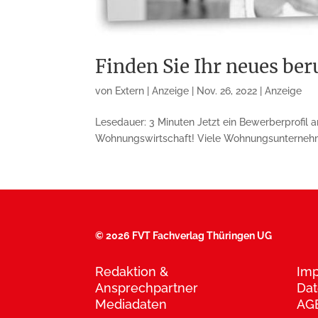
Finden Sie Ihr neues be
von
Extern | Anzeige
|
Nov. 26, 2022
|
Anzeige
Lesedauer: 3 Minuten Jetzt ein Bewerberprofil 
Wohnungs­wirtschaft! Viele Wohnungsunternehmen 
©
2026 FVT Fachverlag Thüringen UG
Redaktion &
Im
Ansprechpartner
Dat
Mediadaten
AG