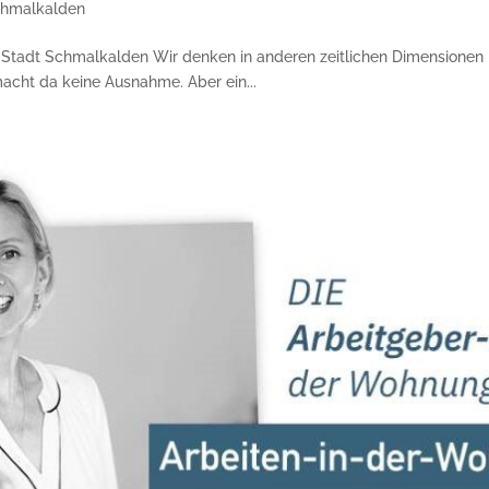
hmalkalden
t Schmal­kalden Wir denken in anderen zeitlichen Di­men­sionen De
cht da keine Aus­nah­me. Aber ein...