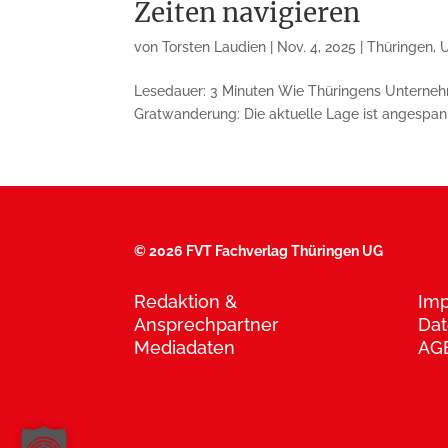
Zeiten navigieren
von
Torsten Laudien
|
Nov. 4, 2025
|
Thüringen
,
Lesedauer: 3 Minuten Wie Thüringens Unternehm
Gratwanderung: Die aktuelle Lage ist angespann
©
2026 FVT Fachverlag Thüringen UG
Redaktion &
Im
Ansprechpartner
Dat
Mediadaten
AG