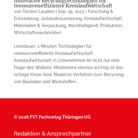
Innovative Recyclingtechnologien für
ressourceneffiziente Kreislaufwirtschaft
von
Torsten Laudien
|
Sep. 25, 2023
|
Forschung &
Entwicklung
,
Gebäudeausrüstung
,
Kreislaufwirtschaft
,
Materialien & Verpackung
,
Nachhaltigkeit
,
Produktion
,
Wirtschaftsnachrichten
Lesedauer: 2 Minuten Technologien für
ressourceneffiziente Kreislaufwirtschaft
Kreislaufwirtschaft in Unternehmen ist nicht nur eine
Frage des Wollens. Mindestens ebenso wichtig ist das
richtige Know-how. Moderne Verfahren zum Recycling
von Bauteilen und Werkstoffen...
©
2026 FVT Fachverlag Thüringen UG
Redaktion & Ansprechpartner