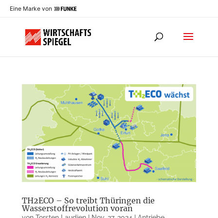
Eine Marke von
TH2ECO – So treibt Thüringen die
Wasserstoffrevolution voran
von
Torsten Laudien
|
Nov. 27, 2024
|
Antriebe
,