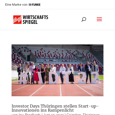
Eine Marke von
Investor Days Thüringen stellen Start-up-
Innovationen ins Rampenlicht
von
Ina Brodkorb
|
Juni 17, 2022
|
Gründen
,
Thüringen
,