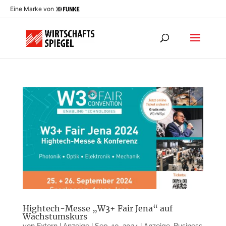
Eine Marke von
Hightech-Messe „W3+ Fair Jena“ auf
Wachstumskurs
von
Extern | Anzeige
|
Sep. 10, 2024
|
Anzeige
,
Business