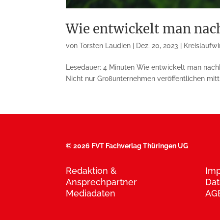
Wie entwickelt man nac
von
Torsten Laudien
|
Dez. 20, 2023
|
Kreislaufwi
Lesedauer: 4 Minuten Wie entwickelt man nachh
Nicht nur Großunternehmen veröffentlichen mittl
©
2026 FVT Fachverlag Thüringen UG
Redaktion &
Im
Ansprechpartner
Dat
Mediadaten
AG