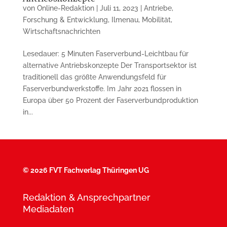
von
Online-Redaktion
|
Juli 11, 2023
|
Antriebe
,
Forschung & Entwicklung
,
Ilmenau
,
Mobilität
,
Wirtschaftsnachrichten
Lesedauer: 5 Minuten Faserverbund-Leichtbau für
alternative Antriebs­konzepte Der Transportsektor ist
traditionell das größte Anwendungsfeld für
Faserverbundwerkstoffe. Im Jahr 2021 flossen in
Europa über 50 Prozent der Faserverbundproduktion
in...
©
2026 FVT Fachverlag Thüringen UG
Redaktion & Ansprechpartner
Mediadaten