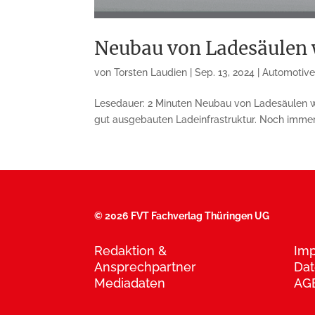
Neubau von Ladesäulen 
von
Torsten Laudien
|
Sep. 13, 2024
|
Automotiv
Lesedauer: 2 Minuten Neubau von Ladesäulen wir
gut ausgebauten Ladeinfrastruktur. Noch immer f
©
2026 FVT Fachverlag Thüringen UG
Redaktion &
Im
Ansprechpartner
Dat
Mediadaten
AG