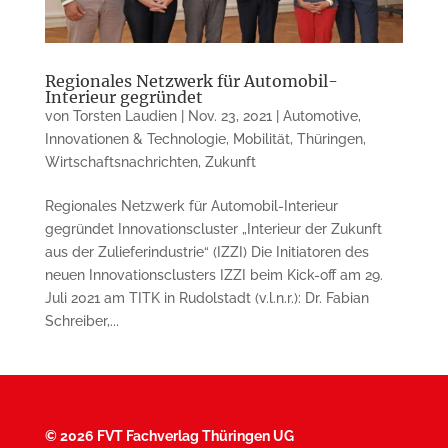
Regionales Netzwerk für Automobil-
Interieur gegründet
von
Torsten Laudien
|
Nov. 23, 2021
|
Automotive
,
Innovationen & Technologie
,
Mobilität
,
Thüringen
,
Wirtschaftsnachrichten
,
Zukunft
Regionales Netzwerk für Automobil-Interieur
gegründet Innovationscluster „Interieur der Zukunft
aus der Zulieferindustrie“ (IZZI) Die Initiatoren des
neuen Innovationsclusters IZZI beim Kick-off am 29.
Juli 2021 am TITK in Rudolstadt (v.l.n.r.): Dr. Fabian
Schreiber,...
©
2026 FVT Fachverlag Thüringen UG