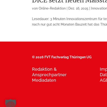
DICE setzt neuen Maßst
von
Online-Redaktion
|
Dez. 16, 2025
|
Innovatio
Lesedauer: 3 Minuten Innovationszentrum für te
nach nur gut acht Monaten Bauzeit hat das Thürin
©
2026 FVT Fachverlag Thüringen UG
Redaktion &
Im
Ansprechpartner
Dat
Mediadaten
AG