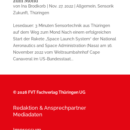
zum Mond
von
Ina Brodkorb
|
Nov. 27, 2022
|
Allgemein
,
Sensorik
Zukunft
,
Thüringen
Lesedauer: 3 Minuten Sensortechnik aus Thüringen
auf dem Weg zum Mond Nach einem erfolgreichen
Start der Rakete „Space Launch System“ der National
Aeronautics and Space Administration (Nasa) am 16.
November 2022 vom Weltraum­bahnhof Cape
Canaveral im US-Bundesstaat...
©
2026 FVT Fachverlag Thüringen UG
Redaktion & Ansprechpartner
Mediadaten
Impressum