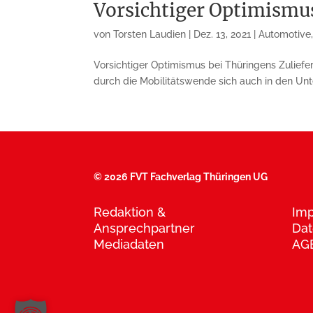
Vorsichtiger Optimismu
von
Torsten Laudien
|
Dez. 13, 2021
|
Automotive
Vorsichtiger Optimismus bei Thüringens Zulie
durch die Mobilitätswende sich auch in den Unte
©
2026 FVT Fachverlag Thüringen UG
Redaktion &
Im
Ansprechpartner
Dat
Mediadaten
AG