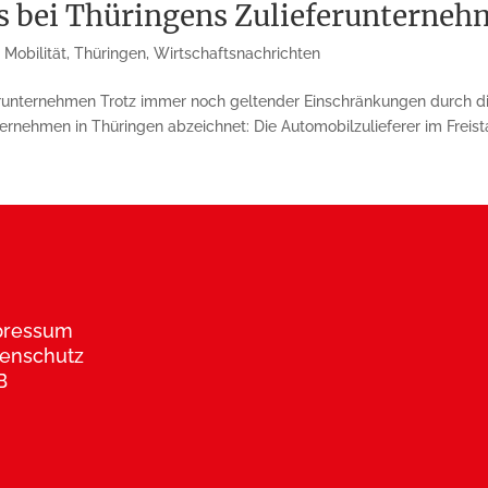
s bei Thüringens Zulieferunterne
,
Mobilität
,
Thüringen
,
Wirtschaftsnachrichten
ferunternehmen Trotz immer noch geltender Einschränkungen durch 
rnehmen in Thüringen abzeichnet: Die Automobilzulieferer im Freista
pressum
enschutz
B