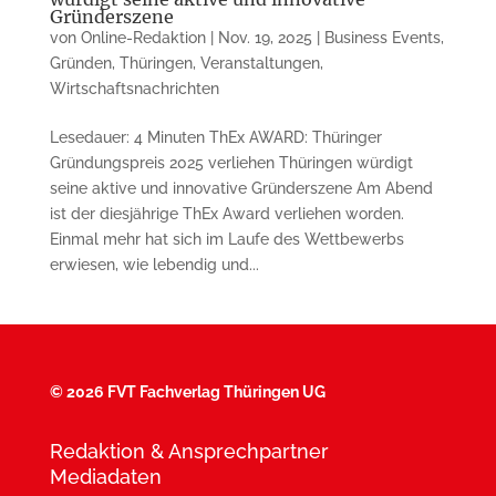
Gründerszene
von
Online-Redaktion
|
Nov. 19, 2025
|
Business Events
,
Gründen
,
Thüringen
,
Veranstaltungen
,
Wirtschaftsnachrichten
Lesedauer: 4 Minuten ThEx AWARD: Thüringer
Gründungspreis 2025 verliehen Thüringen würdigt
seine aktive und innovative Gründerszene Am Abend
ist der diesjährige ThEx Award verliehen worden.
Einmal mehr hat sich im Laufe des Wettbewerbs
erwiesen, wie lebendig und...
©
2026 FVT Fachverlag Thüringen UG
Redaktion & Ansprechpartner
Mediadaten