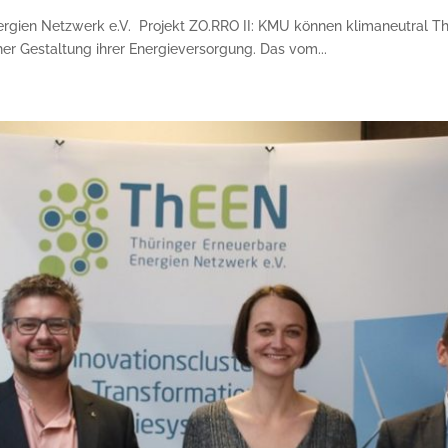
rgien Netzwerk e.V. Projekt ZO.RRO II: KMU können klima­neutral Th
cher Ge­staltung ihrer Energieversorgung. Das vom...