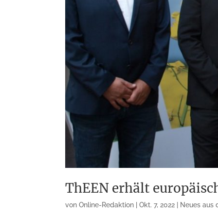
ThEEN erhält europäisch
von
Online-Redaktion
|
Okt. 7, 2022
|
Neues aus 