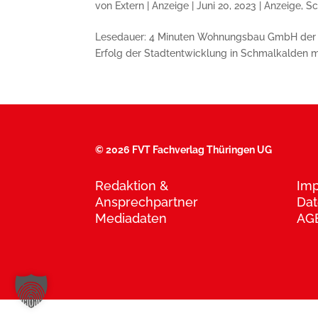
von
Extern | Anzeige
|
Juni 20, 2023
|
Anzeige
,
Sc
Lesedauer: 4 Minuten Wohnungsbau GmbH der Stad
Erfolg der Stadtentwicklung in Schmal­kalden ma
©
2026 FVT Fachverlag Thüringen UG
Redaktion &
Im
Ansprechpartner
Dat
Mediadaten
AG