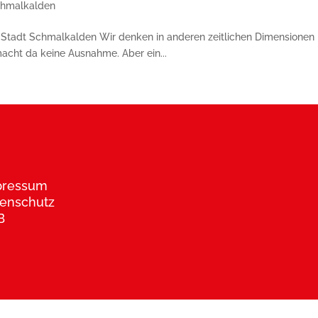
hmalkalden
t Schmal­kalden Wir denken in anderen zeitlichen Di­men­sionen De
cht da keine Aus­nah­me. Aber ein...
pressum
enschutz
B