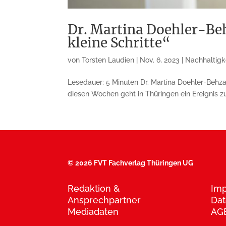
Dr. Martina Doehler-Behz
kleine Schritte“
von
Torsten Laudien
|
Nov. 6, 2023
|
Nachhaltigk
Lesedauer: 5 Minuten Dr. Martina Doehler-Behzadi
diesen Wochen geht in Thüringen ein Ereignis zu
©
2026 FVT Fachverlag Thüringen UG
Redaktion &
Im
Ansprechpartner
Dat
Mediadaten
AG