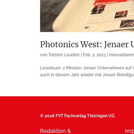
Photonics West: Jenaer
von
Torsten Laudien
|
Feb. 2, 2023
|
Innovatione
Lesedauer: 2 Minuten Jenaer Unternehmen auf O
auch in diesem Jahr wieder mit Jenaer Beteiligu
©
2026 FVT Fachverlag Thüringen UG
Redaktion &
Im