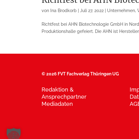
von
Ina Brodkorb
|
Juli 27, 2022
|
Unternehmen
,
Richtfest bei AHN Biotechnologie GmbH in Nord
Produktionshalle gefeiert. Die AHN ist Herstell
©
2026 FVT Fachverlag Thüringen UG
Redaktion &
Im
Ansprechpartner
Dat
Mediadaten
AG