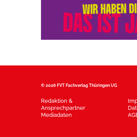
©
2026 FVT Fachverlag Thüringen UG
Redaktion &
Im
Ansprechpartner
Dat
Mediadaten
AG