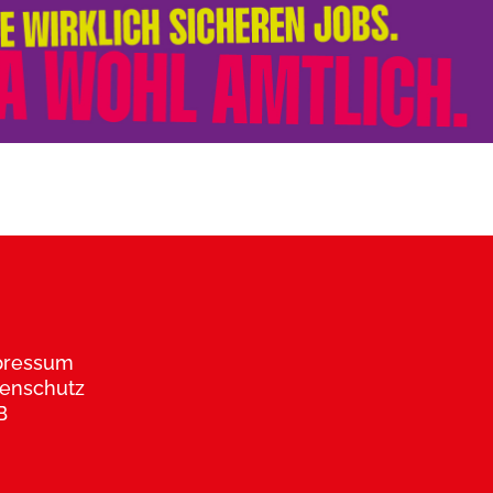
pressum
enschutz
B