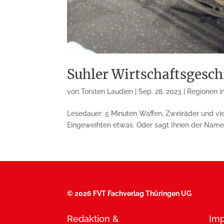
Suhler Wirtschaftsgesch
von
Torsten Laudien
|
Sep. 28, 2023
|
Regionen im
Lesedauer: 5 Minuten Waffen, Zweiräder und vi
Eingeweihten etwas. Oder sagt Ihnen der Name F
©
2026 FVT Fachverlag Thüringen UG
Redaktion &
Im