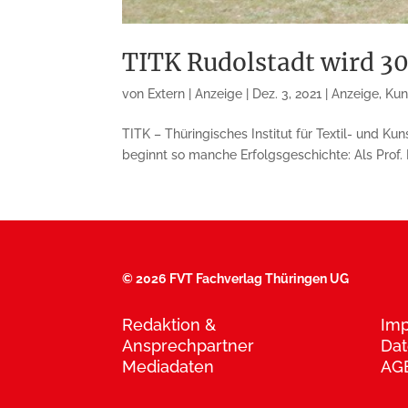
TITK Rudolstadt wird 30, 
von
Extern | Anzeige
|
Dez. 3, 2021
|
Anzeige
,
Kun
TITK – Thüringisches Institut für Textil- und Ku
beginnt so manche Erfolgsgeschichte: Als Prof. 
©
2026 FVT Fachverlag Thüringen UG
Redaktion &
Im
Ansprechpartner
Dat
Mediadaten
AG