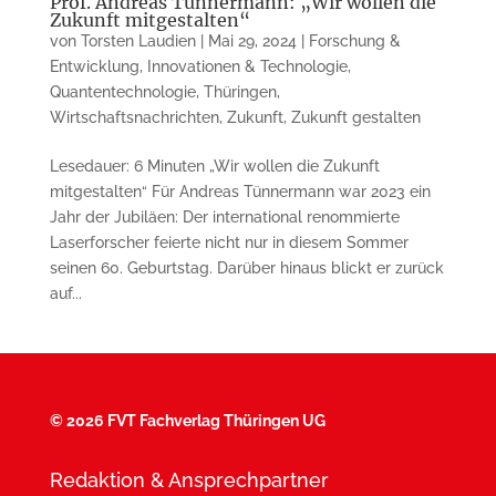
Prof. Andreas Tünnermann: „Wir wollen die
Zukunft mitgestalten“
von
Torsten Laudien
|
Mai 29, 2024
|
Forschung &
Entwicklung
,
Innovationen & Technologie
,
Quantentechnologie
,
Thüringen
,
Wirtschaftsnachrichten
,
Zukunft
,
Zukunft gestalten
Lesedauer: 6 Minuten „Wir wollen die Zukunft
mitgestalten“ Für Andreas Tünnermann war 2023 ein
Jahr der Jubiläen: Der international renommierte
Laserforscher feierte nicht nur in diesem Sommer
seinen 60. Geburtstag. Darüber hinaus blickt er zurück
auf...
©
2026 FVT Fachverlag Thüringen UG
Redaktion & Ansprechpartner