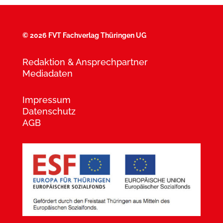
©
2026 FVT Fachverlag Thüringen UG
Redaktion & Ansprechpartner
Mediadaten
Impressum
Datenschutz
AGB