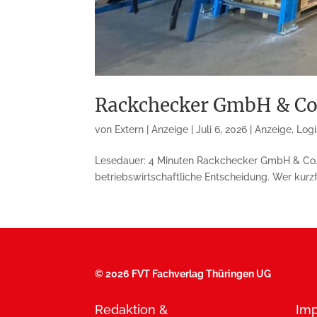
Rackchecker GmbH & Co. 
von
Extern | Anzeige
|
Juli 6, 2026
|
Anzeige
,
Logi
Lesedauer: 4 Minuten Rackchecker GmbH & Co. KG
betriebswirtschaftliche Entscheidung. Wer kurzf
©
2026 FVT Fachverlag Thüringen UG
Redaktion &
Im