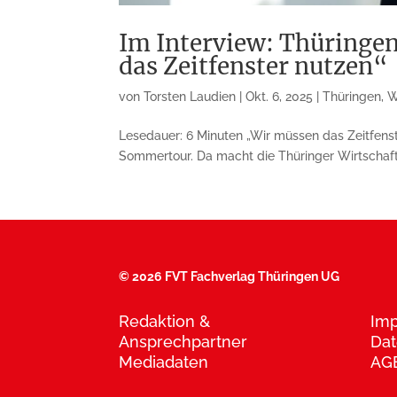
Im Interview: Thüringe
das Zeitfenster nutzen“
von
Torsten Laudien
|
Okt. 6, 2025
|
Thüringen
,
W
Lesedauer: 6 Minuten „Wir müssen das Zeitfenst
Sommertour. Da macht die Thüringer Wirtschafts
©
2026 FVT Fachverlag Thüringen UG
Redaktion &
Im
Ansprechpartner
Dat
Mediadaten
AG