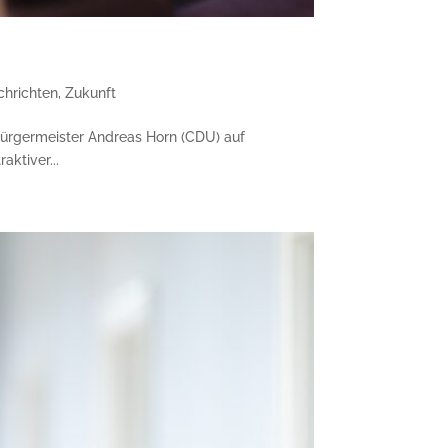
chrichten
,
Zukunft
bürgermeister Andreas Horn (CDU) auf
ktiver...