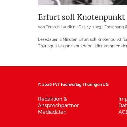
Erfurt soll Knotenpunk
von
Torsten Laudien
|
Okt. 17, 2023
|
Forschung 
Lesedauer: 2 Minuten Erfurt soll Knotenpunkt 
Thüringen ist ganz vorn dabei. Hier kommen dem F
©
2026 FVT Fachverlag Thüringen UG
Redaktion &
Im
Ansprechpartner
Dat
Mediadaten
AG