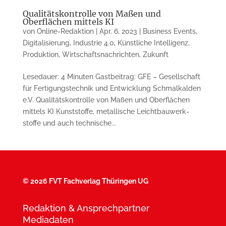
Qualitätskontrolle von Maßen und
Oberflächen mittels KI
von
Online-Redaktion
|
Apr. 6, 2023
|
Business Events
,
Digitalisierung
,
Industrie 4.0
,
Künstliche Intelligenz
,
Produktion
,
Wirtschaftsnachrichten
,
Zukunft
Lesedauer: 4 Minuten Gastbeitrag: GFE – Gesellschaft
für Fertigungstechnik und Entwicklung Schmalkalden
e.V. Qualitätskontrolle von Maßen und Oberflächen
mittels KI Kunststoffe, metallische Leicht­bau­werk­
stoffe und auch tech­nische...
©
2026 FVT Fachverlag Thüringen UG
Redaktion & Ansprechpartner
Mediadaten