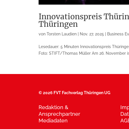
Innovationspreis Thüri
Thüringen
von
Torsten Laudien
|
Nov. 27, 2025
|
Business E
Lesedauer: 5 Minuten Innovationspreis Thüringe
Foto: STIFT/Thomas Müller Am 26. November ist 
©
2026 FVT Fachverlag Thüringen UG
Redaktion &
Im
Ansprechpartner
Dat
Mediadaten
AG