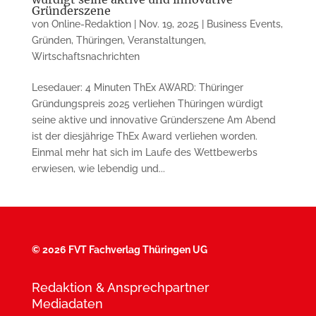
Gründerszene
von
Online-Redaktion
|
Nov. 19, 2025
|
Business Events
,
Gründen
,
Thüringen
,
Veranstaltungen
,
Wirtschaftsnachrichten
Lesedauer: 4 Minuten ThEx AWARD: Thüringer
Gründungspreis 2025 verliehen Thüringen würdigt
seine aktive und innovative Gründerszene Am Abend
ist der diesjährige ThEx Award verliehen worden.
Einmal mehr hat sich im Laufe des Wettbewerbs
erwiesen, wie lebendig und...
©
2026 FVT Fachverlag Thüringen UG
Redaktion & Ansprechpartner
Mediadaten