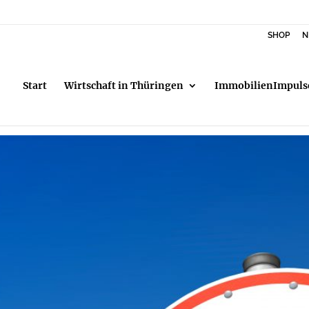
SHOP
N
Start
Wirtschaft in Thüringen
ImmobilienImpuls