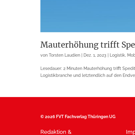
Mauterhöhung trifft Spe
von
Torsten Laudien
|
Dez. 1, 2023
|
Logistik
,
Mobi
Lesedauer: 2 Minuten Mauterhöhung trifft Spedi
Logistikbranche und letztendlich auf den Endve
©
2026 FVT Fachverlag Thüringen UG
Redaktion &
Im