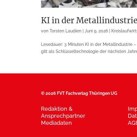
KI in der Metallindustri
von
Torsten Laudien
|
Juni 9, 2026
|
Kreislaufwir
Lesedauer: 3 Minuten KI in der Metallindustrie 
gilt als Schlüsseltechnologie der nächsten Jahre.
©
2026 FVT Fachverlag Thüringen UG
Redaktion &
Im
Ansprechpartner
Dat
Mediadaten
AG