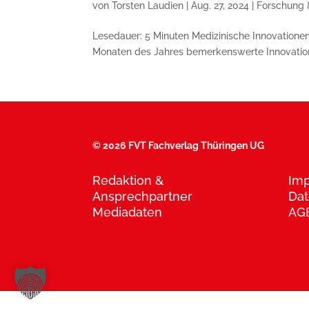
von
Torsten Laudien
|
Aug. 27, 2024
|
Forschung 
Lesedauer: 5 Minuten Medizinische Innovationen
Monaten des Jahres bemerkenswerte Innovation
©
2026 FVT Fachverlag Thüringen UG
Redaktion &
Im
Ansprechpartner
Dat
Mediadaten
AG