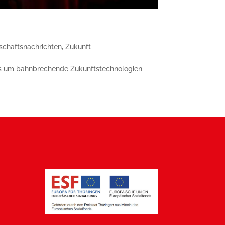
schaftsnachrichten
,
Zukunft
es um bahnbrechende Zu­kunfts­technologien