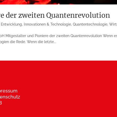
re der zweiten Quantenrevolution
 Entwicklung
,
Innovationen & Technologie
,
Quantentechnologie
,
Wirt
Mitgestalter und Pionie­re der zweiten Quan­ten­re­vo­lution Wenn 
ien die Rede. Wenn die letz­te...
pressum
enschutz
B