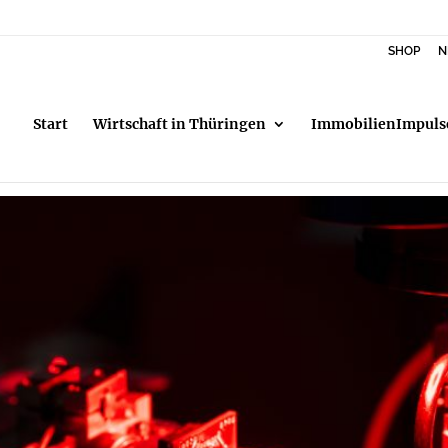
SHOP
N
Start
Wirtschaft in Thüringen
ImmobilienImpuls