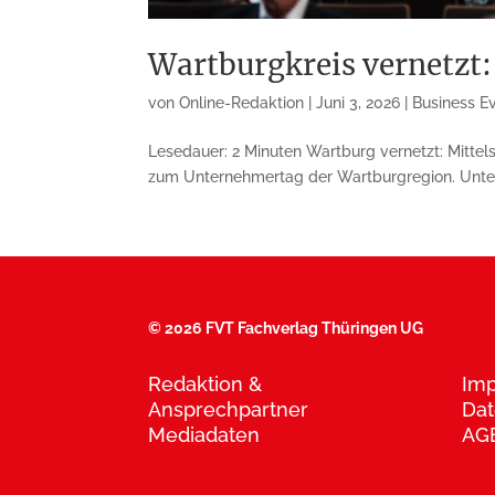
Wartburgkreis vernetzt: 
von
Online-Redaktion
|
Juni 3, 2026
|
Business E
Lesedauer: 2 Minuten Wartburg vernetzt: Mittel
zum Unternehmertag der Wartburgregion. Unte
©
2026 FVT Fachverlag Thüringen UG
Redaktion &
Im
Ansprechpartner
Dat
Mediadaten
AG