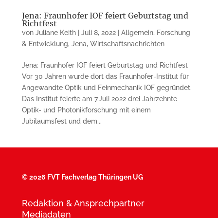
Jena: Fraunhofer IOF feiert Geburtstag und
Richtfest
von
Juliane Keith
|
Juli 8, 2022
|
Allgemein
,
Forschung
& Entwicklung
,
Jena
,
Wirtschaftsnachrichten
Jena: Fraunhofer IOF feiert Geburtstag und Richtfest
Vor 30 Jahren wurde dort das Fraunhofer-Institut für
Angewandte Optik und Feinmechanik IOF gegründet.
Das Institut feierte am 7.Juli 2022 drei Jahrzehnte
Optik- und Photonikforschung mit einem
Jubiläumsfest und dem...
©
2026 FVT Fachverlag Thüringen UG
Redaktion & Ansprechpartner
Mediadaten