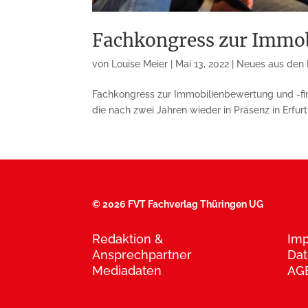
Fachkongress zur Immob
von
Louise Meier
|
Mai 13, 2022
|
Neues aus den
Fachkongress zur Immobilienbewertung und -fin
die nach zwei Jahren wieder in Präsenz in Erfur
©
2026 FVT Fachverlag Thüringen UG
Redaktion &
Im
Ansprechpartner
Dat
Mediadaten
AG