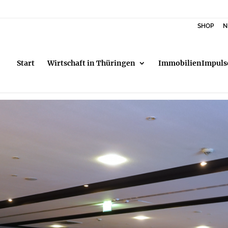
SHOP
N
Start
Wirtschaft in Thüringen
ImmobilienImpuls