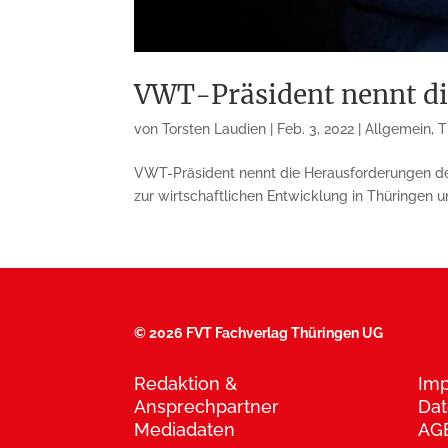
VWT-Präsident nennt di
von
Torsten Laudien
|
Feb. 3, 2022
|
Allgemein
,
T
VWT-Präsident nennt die Herausforderungen de
zur wirtschaftlichen Entwicklung in Thüringen un
©
2026 FVT Fachverlag Thüringen UG
Redaktion &
Im
Ansprechpartner
Dat
Mediadaten
AG