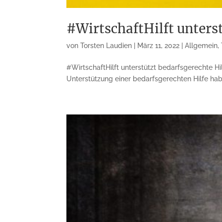
#WirtschaftHilft unterst
von
Torsten Laudien
|
März 11, 2022
|
Allgemein
,
#WirtschaftHilft unterstützt bedarfsgerechte H
Unterstützung einer bedarfsgerechten Hilfe hab