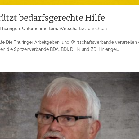
ützt bedarfsgerechte Hilfe
Thüringen
,
Unternehmertum
,
Wirtschaftsnachrichten
ilfe Die Thüringer Arbeitgeber- und Wirtschaftsverbände verurteilen 
en die Spitzenverbände BDA, BDI, DIHK und ZDH in enger...