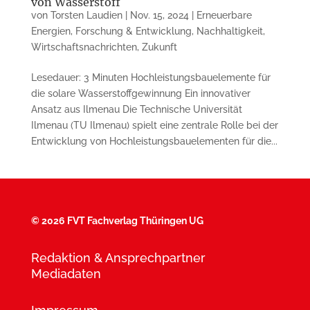
von Wasserstoff
von
Torsten Laudien
|
Nov. 15, 2024
|
Erneuerbare
Energien
,
Forschung & Entwicklung
,
Nachhaltigkeit
,
Wirtschaftsnachrichten
,
Zukunft
Lesedauer: 3 Minuten Hochleistungsbauelemente für
die solare Wasserstoffgewinnung Ein innovativer
Ansatz aus Ilmenau Die Technische Universität
Ilmenau (TU Ilmenau) spielt eine zentrale Rolle bei der
Entwicklung von Hochleistungsbauelementen für die...
©
2026 FVT Fachverlag Thüringen UG
Redaktion & Ansprechpartner
Mediadaten