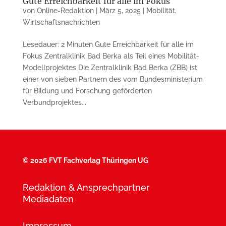
Gute Erreichbarkeit für alle im Fokus
von
Online-Redaktion
|
März 5, 2025
|
Mobilität
,
Wirtschaftsnachrichten
Lesedauer: 2 Minuten Gute Erreichbarkeit für alle im
Fokus Zentralklinik Bad Berka als Teil eines Mobilität-
Modellprojektes Die Zentralklinik Bad Berka (ZBB) ist
einer von sieben Partnern des vom Bundesministerium
für Bildung und Forschung geförderten
Verbundprojektes...
©
2026 FVT Fachverlag Thüringen UG
Redaktion & Ansprechpartner
Mediadaten
Impressum