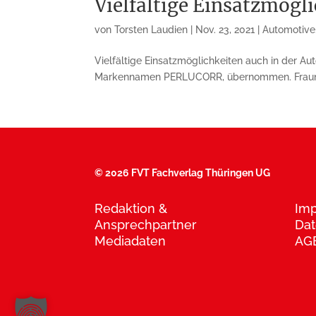
Vielfältige Einsatzmögli
von
Torsten Laudien
|
Nov. 23, 2021
|
Automotive
Vielfältige Einsatzmöglichkeiten auch in der A
Markennamen PERLUCORR, übernommen. Fraunhofe
©
2026 FVT Fachverlag Thüringen UG
Redaktion &
Im
Ansprechpartner
Dat
Mediadaten
AG