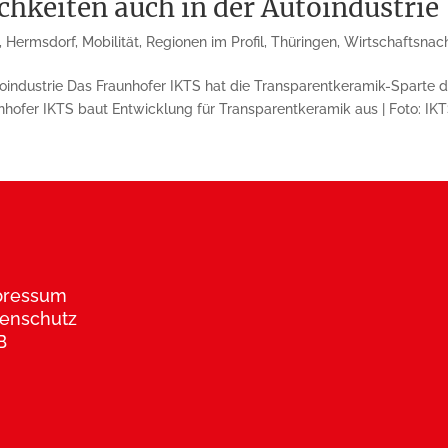
chkeiten auch in der Autoindustrie
,
Hermsdorf
,
Mobilität
,
Regionen im Profil
,
Thüringen
,
Wirtschaftsnac
utoindustrie Das Fraunhofer IKTS hat die Transparentkeramik-Sparte
r IKTS baut Entwicklung für Transparentkeramik aus | Foto: IKTS
pressum
enschutz
B