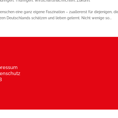
hüringen
,
Thüringen
,
Wirtschaftsnachrichten
,
Zukunft
nschen eine ganz eigene Faszination – zuallererst für diejenigen, die
zen Deutschlands schätzen und lieben gelernt. Nicht wenige so...
pressum
enschutz
B