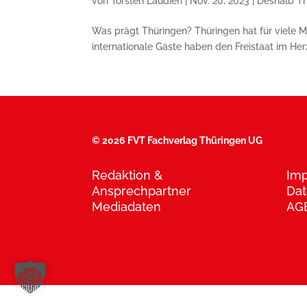
von
Torsten Laudien
|
Nov. 20, 2023
|
Deshalb T
Was prägt Thüringen? Thüringen hat für viele Me
internationale Gäste haben den Freistaat im Her
©
2026 FVT Fachverlag Thüringen UG
Redaktion &
Im
Ansprechpartner
Dat
Mediadaten
AG