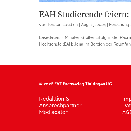
EAH Studierende feiern:
von
Torsten Laudien
|
Aug. 13, 2024
|
Forschung 
Lesedauer: 3 Minuten Großer Erfolg in der Raum
Hochschule (EAH) Jena im Bereich der Raumfahr
©
2026 FVT Fachverlag Thüringen UG
Redaktion &
Im
Ansprechpartner
Dat
Mediadaten
AG